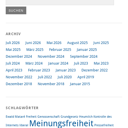
ARCHIV
Juli 2026
Juni 2026
Mai 2026
August 2025
Juni 2025
Mai 2025
März 2025
Februar 2025
Januar 2025
Dezember 2024
November 2024
September 2024
Juli 2024
März 2024
Januar 2024
Juli 2023
Mai 2023
April 2023
Februar 2023
Januar 2023
Dezember 2022
November 2022
Juli 2022
Juli 2020
April 2019
Dezember 2018
November 2018
Januar 2015
SCHLAGWÖRTER
Ewald Mataré
Freiheit
Genossenschaft
Grundgesetz
Heumilch
Kontrolle des
Meinungsfreiheit
Internets
liberal
Pressefreiheit