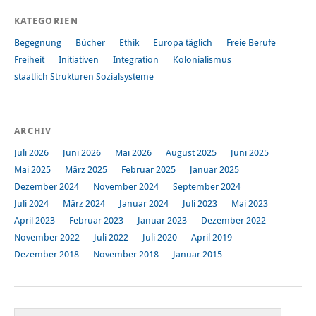
KATEGORIEN
Begegnung
Bücher
Ethik
Europa täglich
Freie Berufe
Freiheit
Initiativen
Integration
Kolonialismus
staatlich Strukturen Sozialsysteme
ARCHIV
Juli 2026
Juni 2026
Mai 2026
August 2025
Juni 2025
Mai 2025
März 2025
Februar 2025
Januar 2025
Dezember 2024
November 2024
September 2024
Juli 2024
März 2024
Januar 2024
Juli 2023
Mai 2023
April 2023
Februar 2023
Januar 2023
Dezember 2022
November 2022
Juli 2022
Juli 2020
April 2019
Dezember 2018
November 2018
Januar 2015